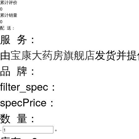
累计评价
0
累计销量
0
配 送：
服 务：
由
宝康大药房旗舰店
发货并提
品 牌：
filter_spec：
specPrice：
数 量：
-
+