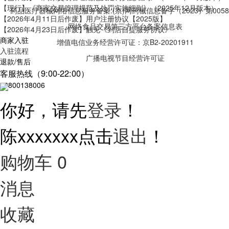
【现行】《商家交易管理规范及处罚实施细则》（2025年12月版本）
药品医疗器械网络信息服务备案:(京)网药械信息备字（2023）第0058
【2026年4月11日后作废】用户注册协议【2025版】
网络食品交易第三方平台备案信息表
【2026年4月23日后作废】触见《到店自提服务协议》
商家入驻
增值电信业务经营许可证：京B2-20201911
入驻流程
广播电视节目经营许可证
退款/售后
客服热线（9:00-22:00）
13800138006
你好，请先
登录
！
陈xxxxxxx
点击
退出
！
购物车
0
消息
收藏