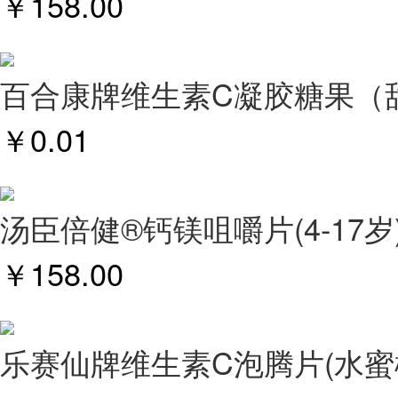
￥
158.00
百合康牌维生素C凝胶糖果（
￥
0.01
汤臣倍健®钙镁咀嚼片(4-17岁
￥
158.00
乐赛仙牌维生素C泡腾片(水蜜