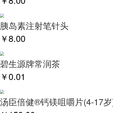
￥
8.00
胰岛素注射笔针头
￥
8.00
碧生源牌常润茶
￥
0.01
汤臣倍健®钙镁咀嚼片(4-17岁