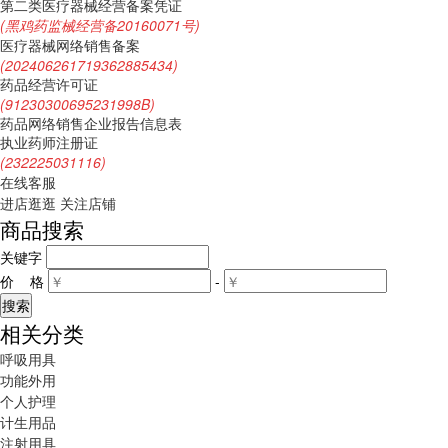
第二类医疗器械经营备案凭证
(黑鸡药监械经营备20160071号)
医疗器械网络销售备案
(202406261719362885434)
药品经营许可证
(91230300695231998B)
药品网络销售企业报告信息表
执业药师注册证
(232225031116)
在线客服
进店逛逛
关注店铺
商品搜索
关键字
价 格
-
相关分类
呼吸用具
功能外用
个人护理
计生用品
注射用具