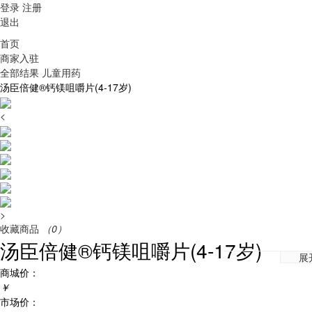
登录
注册
退出
首页
商家入驻
全部结果
儿童用药
汤臣倍健®钙镁咀嚼片(4-17岁)
<
>
收藏商品
（0）
汤臣倍健®钙镁咀嚼片(4-17岁)
展
商城价：
￥
市场价：