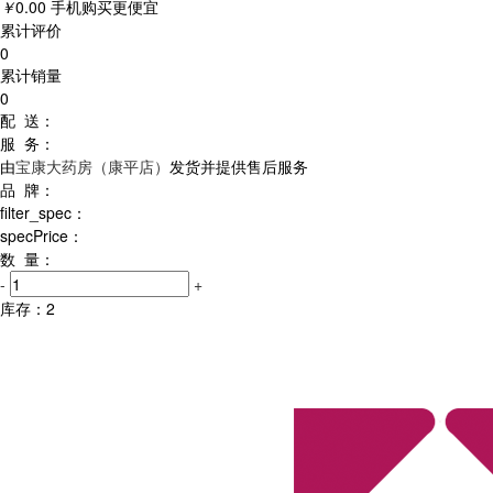
￥
0.00
手机购买更便宜
累计评价
0
累计销量
0
配 送：
服 务：
由
宝康大药房（康平店）
发货并提供售后服务
品 牌：
filter_spec：
specPrice：
数 量：
-
+
库存：
2