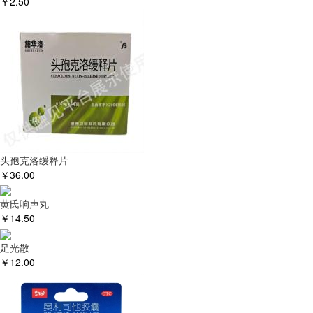
￥
2.50
头孢克洛缓释片
￥
36.00
黄氏响声丸
￥
14.50
足光散
￥
12.00