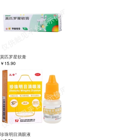
莫匹罗星软膏
￥
15.90
珍珠明目滴眼液