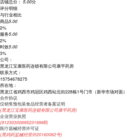
店铺总分：
5.00
分
评分明细
与行业相比
商品
5.00
2%
服务
5.00
2%
时效
5.00
3%
公司：
黑龙江宝康医药连锁有限公司康平药房
联系方式：
15754678275
所在地：
黑龙江省鸡西市鸡冠区鸡西站北街228栋1号门市（新华市场对面）
合作协议
仅销售预包装食品经营者备案证明
(黑龙江宝康医药连锁有限公司康平药房)
企业营业执照
(91230300695231998B)
医疗器械经营许可证
(黑鸡药监械经营许20160062号)