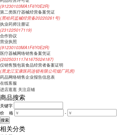
药品经营许可证
(91230103MA1F6Y0E2R)
第二类医疗器械经营备案凭证
(黑哈药监械经营备20220261号)
执业药师注册证
(231225017119)
合作协议
营业执照
(91230103MA1F6Y0E2R)
医疗器械网络销售备案凭证
(202503111741675024187)
仅销售预包装食品经营者备案证明
(黑龙江宝康医药连锁有限公司烟厂药房)
药品网络销售企业报告信息表
在线客服
进店逛逛
关注店铺
商品搜索
关键字
价 格
-
相关分类