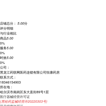
店铺总分：
5.00
分
评分明细
与行业相比
商品
5.00
0%
服务
5.00
0%
时效
5.00
0%
公司：
黑龙江药联网医药连锁有限公司恒康药房
联系方式：
18346154903
所在地：
哈尔滨市南岗区东大直街89号1层
医疗器械经营许可证
(黑哈药监械经营许20220303号)