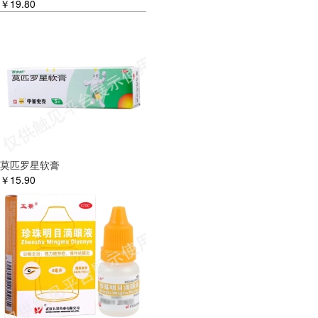
￥
19.80
莫匹罗星软膏
￥
15.90