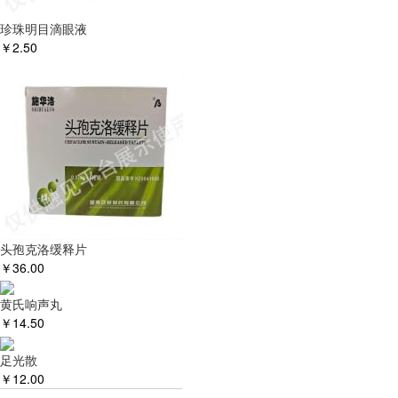
珍珠明目滴眼液
￥
2.50
头孢克洛缓释片
￥
36.00
黄氏响声丸
￥
14.50
足光散
￥
12.00