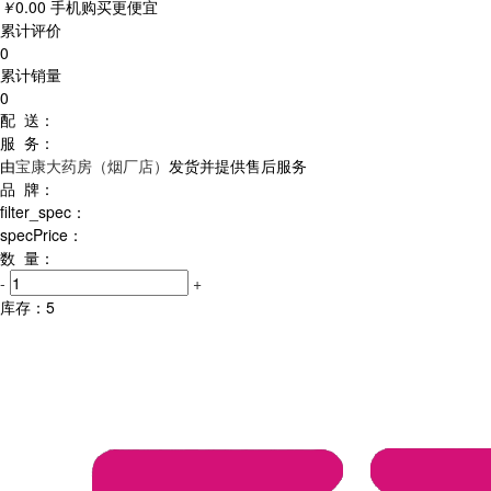
￥
0.00
手机购买更便宜
累计评价
0
累计销量
0
配 送：
服 务：
由
宝康大药房（烟厂店）
发货并提供售后服务
品 牌：
filter_spec：
specPrice：
数 量：
-
+
库存：
5