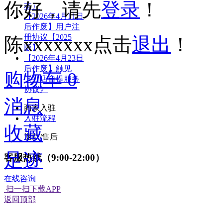
你好，请先
登录
！
本）
【2026年4月11日
后作废】用户注
册协议【2025
陈xxxxxxx
点击
退出
！
版】
【2026年4月23日
后作废】触见
购物车
0
《到店自提服务
协议》
消息
商家入驻
入驻流程
收藏
退款/售后
足迹
客服热线（9:00-22:00）
在线咨询
扫一扫下载APP
返回顶部