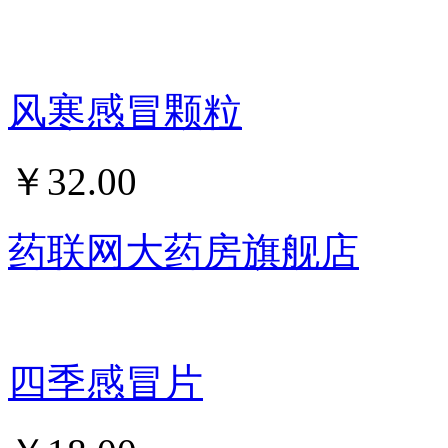
风寒感冒颗粒
￥
32.00
药联网大药房旗舰店
四季感冒片