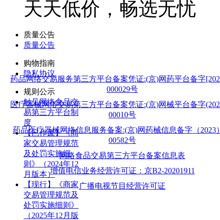
天天低价，畅选无忧
质量公告
质量公告
购物指南
隐私协议
药品网络交易服务第三方平台备案凭证:(京)网药平台备字[202
000029号
规则公示
触见网络食品交
医疗器械网络交易第三方平台备案凭证:(京)网械平台备字(202
易第三方平台制
00010号
度
药品医疗器械网络信息服务备案:(京)网药械信息备字（2023
【已作废】《商
00582号
家交易管理规范
及处罚实施细
网络食品交易第三方平台备案信息表
则》（2024年12
增值电信业务经营许可证：京B2-20201911
月版本）
【现行】《商家
广播电视节目经营许可证
交易管理规范及
处罚实施细则》
（2025年12月版