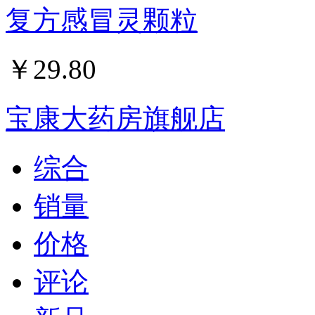
复方感冒灵颗粒
￥
29.80
宝康大药房旗舰店
综合
销量
价格
评论