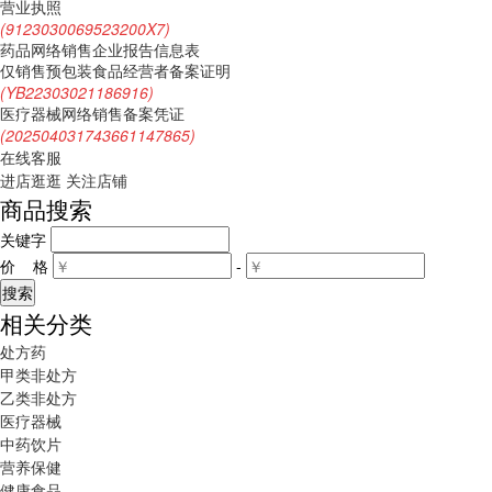
营业执照
(9123030069523200X7)
药品网络销售企业报告信息表
仅销售预包装食品经营者备案证明
(YB22303021186916)
医疗器械网络销售备案凭证
(202504031743661147865)
在线客服
进店逛逛
关注店铺
商品搜索
关键字
价 格
-
相关分类
处方药
甲类非处方
乙类非处方
医疗器械
中药饮片
营养保健
健康食品