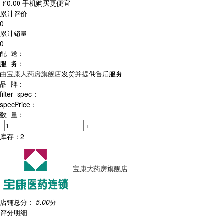
￥
0.00
手机购买更便宜
累计评价
0
累计销量
0
配 送：
服 务：
由
宝康大药房旗舰店
发货并提供售后服务
品 牌：
filter_spec：
specPrice：
数 量：
-
+
库存：
2
宝康大药房旗舰店
店铺总分：
5.00
分
评分明细