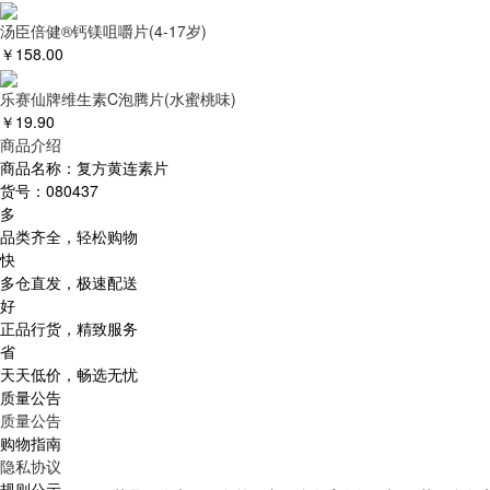
汤臣倍健®钙镁咀嚼片(4-17岁)
￥
158.00
乐赛仙牌维生素C泡腾片(水蜜桃味)
￥
19.90
商品介绍
商品名称：
复方黄连素片
货号：
080437
多
品类齐全，轻松购物
快
多仓直发，极速配送
好
正品行货，精致服务
省
天天低价，畅选无忧
质量公告
质量公告
购物指南
隐私协议
规则公示