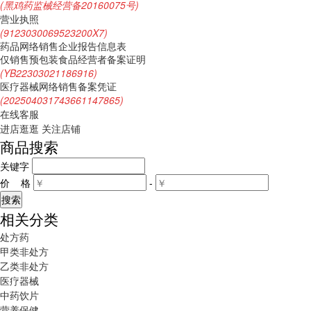
(黑鸡药监械经营备20160075号)
营业执照
(9123030069523200X7)
药品网络销售企业报告信息表
仅销售预包装食品经营者备案证明
(YB22303021186916)
医疗器械网络销售备案凭证
(202504031743661147865)
在线客服
进店逛逛
关注店铺
商品搜索
关键字
价 格
-
相关分类
处方药
甲类非处方
乙类非处方
医疗器械
中药饮片
营养保健