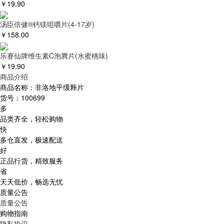
￥
19.90
汤臣倍健®钙镁咀嚼片(4-17岁)
￥
158.00
乐赛仙牌维生素C泡腾片(水蜜桃味)
￥
19.90
商品介绍
商品名称：
非洛地平缓释片
货号：
100699
多
品类齐全，轻松购物
快
多仓直发，极速配送
好
正品行货，精致服务
省
天天低价，畅选无忧
质量公告
质量公告
购物指南
隐私协议