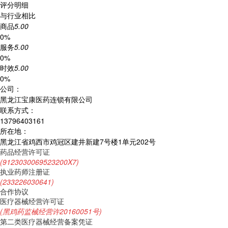
评分明细
与行业相比
商品
5.00
0%
服务
5.00
0%
时效
5.00
0%
公司：
黑龙江宝康医药连锁有限公司
联系方式：
13796403161
所在地：
黑龙江省鸡西市鸡冠区建井新建7号楼1单元202号
药品经营许可证
(9123030069523200X7)
执业药师注册证
(233226030641)
合作协议
医疗器械经营许可证
(黑鸡药监械经营许20160051号)
第二类医疗器械经营备案凭证