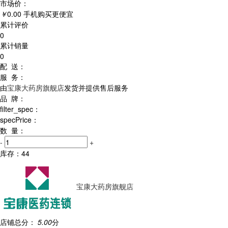
市场价：
￥
0.00
手机购买更便宜
累计评价
0
累计销量
0
配 送：
服 务：
由
宝康大药房旗舰店
发货并提供售后服务
品 牌：
filter_spec：
specPrice：
数 量：
-
+
库存：
44
宝康大药房旗舰店
店铺总分：
5.00
分