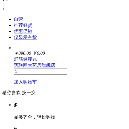
>
自营
推荐好货
优惠促销
仅显示有货
￥
890.00
￥
0.00
舒筋健腰丸
药联网大药房旗舰店
加入购物车
猜你喜欢
换一换
多
品类齐全，轻松购物