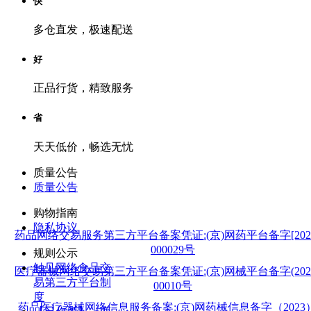
快
多仓直发，极速配送
好
正品行货，精致服务
省
天天低价，畅选无忧
质量公告
质量公告
购物指南
隐私协议
药品网络交易服务第三方平台备案凭证:(京)网药平台备字[202
000029号
规则公示
触见网络食品交
医疗器械网络交易第三方平台备案凭证:(京)网械平台备字(202
易第三方平台制
00010号
度
药品医疗器械网络信息服务备案:(京)网药械信息备字（2023