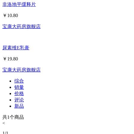
非洛地平缓释片
￥
10.80
宝康大药房旗舰店
尿素维E乳膏
￥
19.80
宝康大药房旗舰店
综合
销量
价格
评论
新品
共
1
个商品
<
1
/
1