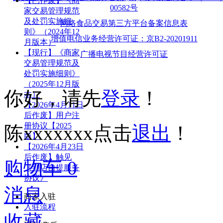
【已作废】《商
00582号
家交易管理规范
及处罚实施细
网络食品交易第三方平台备案信息表
则》（2024年12
增值电信业务经营许可证：京B2-20201911
月版本）
【现行】《商家
广播电视节目经营许可证
交易管理规范及
处罚实施细则》
（2025年12月版
你好，请先
登录
！
本）
【2026年4月11日
后作废】用户注
册协议【2025
陈xxxxxxx
点击
退出
！
版】
【2026年4月23日
后作废】触见
购物车
0
《到店自提服务
协议》
消息
商家入驻
入驻流程
收藏