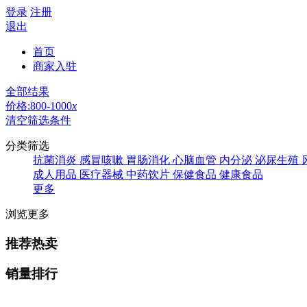
登录
注册
退出
首页
商家入驻
全部结果
价格:800-1000
x
清空筛选条件
分类筛选
抗菌消炎
感冒咳嗽
胃肠消化
心脑血管
内分泌
泌尿生殖
成人用品
医疗器械
中药饮片
保健食品
健康食品
更多
浏览更多
推荐热卖
销量排行