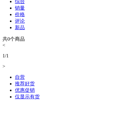
综合
销量
价格
评论
新品
共
0
个商品
<
1
/
1
>
自营
推荐好货
优惠促销
仅显示有货