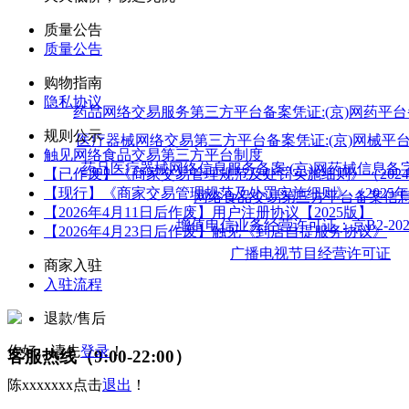
质量公告
质量公告
购物指南
隐私协议
药品网络交易服务第三方平台备案凭证:(京)网药平台备字[2
规则公示
医疗器械网络交易第三方平台备案凭证:(京)网械平台备字(
触见网络食品交易第三方平台制度
药品医疗器械网络信息服务备案:(京)网药械信息备字（2
【已作废】《商家交易管理规范及处罚实施细则》（2024
【现行】《商家交易管理规范及处罚实施细则》（2025年
网络食品交易第三方平台备案信
【2026年4月11日后作废】用户注册协议【2025版】
增值电信业务经营许可证：京B2-2020
【2026年4月23日后作废】触见《到店自提服务协议》
广播电视节目经营许可证
商家入驻
入驻流程
退款/售后
你好，请先
登录
！
客服热线（9:00-22:00）
陈xxxxxxx
点击
退出
！