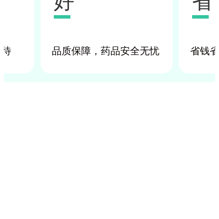
好
省
等待
品质保障，药品安全无忧
省钱