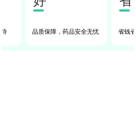
好
省
等待
品质保障，药品安全无忧
省钱