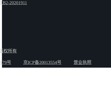
-20201911
4触见版权所有
979号
京ICP备20013554号
营业执照