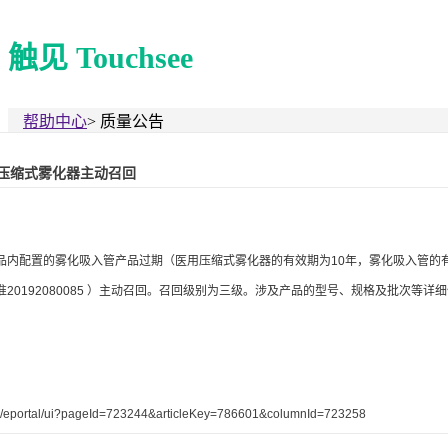
触见 Touchsee
帮助中心
>
质量公告
压缩式雾化器主动召回
品内配置的雾化吸入管产品过期（医用压缩式雾化器的有效期为10年，雾化吸入管的
20192080085 ）主动召回。召回级别为三级。涉及产品的型号、规格及批次等
.cn/eportal/ui?pageId=723244&articleKey=786601&columnId=723258