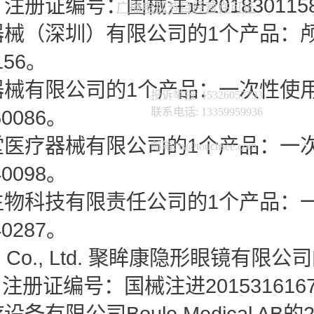
册证编号：国械注进201830115
广播电视节目经营许可证
器械（深圳）有限公司的1个产品：
156。
器械有限公司的1个产品：一次性使
投诉举报: 15326057793
0086。
联系电话: 13359959936
堂医疗器械有限公司的1个产品：一
邮箱: ts@touchsee.com
0098。
生物科技有限责任公司的1个产品：
0287。
n Co., Ltd. 聚眸康隐形眼镜有
ens，注册证编号：国械注进201531616
备有限公司Boule Medical 