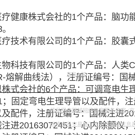
。
医疗健康株式会社的1个产品：脑功
83。
医疗技术有限公司的1个产品：胶囊
。
物科技有限公司的1个产品：人类CY
商家入驻
-熔解曲线法），注册证编号：国械注准
恩株式会社的6个产品：可调弯电生
0791；固定弯电生理导管以及配件，注
药品医疗器械网络信息服务备案:(京)网
及配件，注册证编号：国械注进2016
进20163072451；心内除颤仪，
网络食品交易第三方平台备案信息表:京